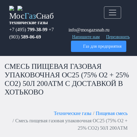
Мос
Газ
Снаб
технические газы
+7 (495)
799-38-99
+7
info@mosgazsnab.ru
(903)
589-06-69
Напишите нам
Перезвонить
Газ для предприятия
СМЕСЬ ПИЩЕВАЯ ГАЗОВАЯ
УПАКОВОЧНАЯ OC25 (75% O2 + 25%
CO2) 50Л 200АТМ С ДОСТАВКОЙ В
ХОТЬКОВО
Технические газы
Пищевая смесь
Смесь пищевая газовая упаковочная OC25 (75% O2 +
25% CO2) 50Л 200АТМ