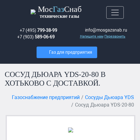
Мос
Газ
Снаб
технические газы
info@mosgazsnab.ru
+7 (495)
799-38-99
+7 (903)
589-06-69
Напишите нам
Перезвонить
Газ для предприятия
СОСУД ДЬЮАРА YDS-20-80 В
ХОТЬКОВО С ДОСТАВКОЙ.
Газоснабжение предприятий
Сосуды Дьюара YDS
Сосуд Дьюара YDS-20-80